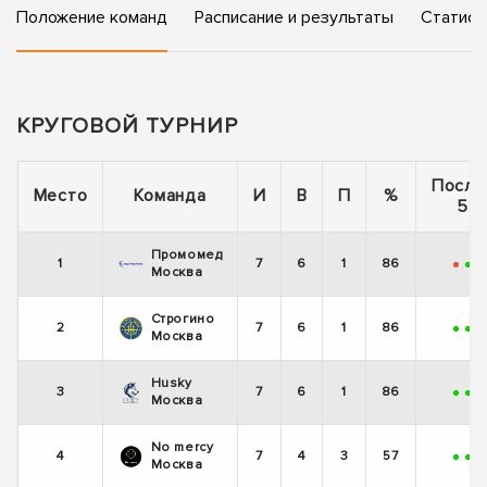
Положение команд
Расписание и результаты
Статист
КРУГОВОЙ ТУРНИР
После
Место
Команда
И
В
П
%
5 и
Промомед
1
7
6
1
86
-
+
+
Москва
Строгино
2
7
6
1
86
+
+
+
Москва
Husky
3
7
6
1
86
+
+
+
Москва
No mercy
4
7
4
3
57
+
+
+
Москва