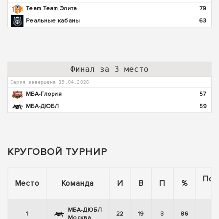
Team Team Элита
79
Реальные кабаны
63
Финал за 3 место
Серия завершена 19.04.2026
МБА-Глория
57
МБА-ДЮБЛ
59
КРУГОВОЙ ТУРНИР
Пос
Место
Команда
И
В
П
%
5
МБА-ДЮБЛ
1
22
19
3
86
+
Москва