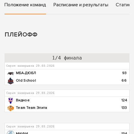
Положение команд
Расписание и результаты
Статист
ПЛЕЙОФФ
1/4 финала
Серия завершена 29.03.2026
МБА-ДЮБЛ
93
Old School
66
Серия завершена 29.03.2026
Видное
124
Team Team Элита
133
Серия завершена 29.03.2026
МИФИ
134