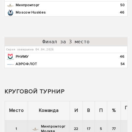
Минпромторг
50
Moscow Huskies
46
Финал за 3 место
Серия завершена 04.04.2026
РНИМУ
46
АЭРОФЛОТ
54
КРУГОВОЙ ТУРНИР
По
Место
Команда
И
В
П
%
Минпромторг
1
22
17
5
77
Москва