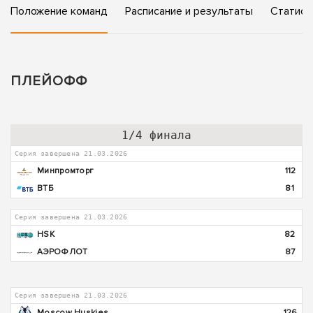
Положение команд
Расписание и результаты
Статист
ПЛЕЙОФФ
1/4 финала
Серия завершена 21.03.2026
Минпромторг
112
ВТБ
81
Серия завершена 21.03.2026
HSK
82
АЭРОФЛОТ
87
Серия завершена 21.03.2026
Moscow Huskies
126