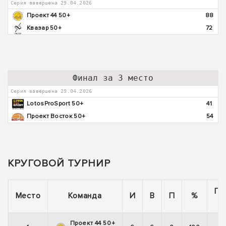
Серия завершена 29.04.2026
Проект 44 50+
88
Квазар 50+
72
Финал за 3 место
Серия завершена 29.04.2026
LotosProSport 50+
41
Проект Восток 50+
54
КРУГОВОЙ ТУРНИР
По
Место
Команда
И
В
П
%
Проект 44 50+