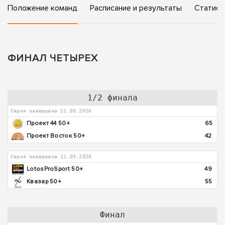
Положение команд
Расписание и результаты
Статист
ФИНАЛ ЧЕТЫРЕХ
1/2 финала
Серия завершена 11.03.2026
Проект 44 50+
65
Проект Восток 50+
42
Серия завершена 11.03.2026
LotosProSport 50+
49
Квазар 50+
55
Финал