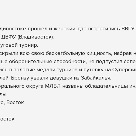
ивостоке прошел и женский, где встретились ВВГУ-А
и ДВФУ (Владивосток).
уговой турнир.
скрыли всю свою баскетбольную хищность, набрав не
е оборонительные способности, не подпустив сопер
сь в золотые медали турнира и путевку на Суперфи
ей. Бронзу увезли девушки из Забайкалья.
ерального округа МЛБЛ названы обладательницы и
улы
о, Восток
осток