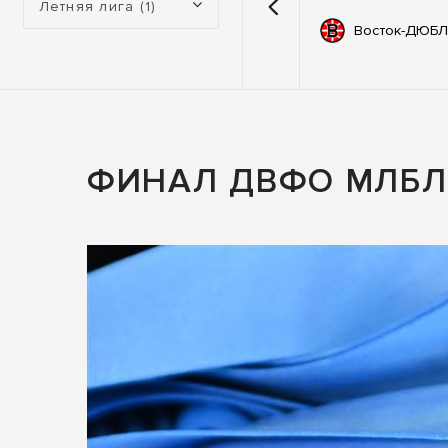
Летняя лига (1)
емии
67
Автодор
Восток-ДЮБЛ
ьные
83
ны
ФИНАЛ ДВФО МЛБЛ 