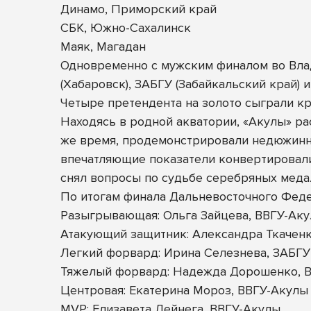
Динамо, Приморский край
СБК, Южно-Сахалинск
Маяк, Магадан
Одновременно с мужским финалом во Влад
(Хабаровск), ЗАБГУ (Забайкальский край) 
Четыре претендента на золото сыграли кр
Находясь в родной акватории, «Акулы» ра
же время, продемонстрировали недюжинны
впечатляющие показатели конвертировали
снял вопросы по судьбе серебряных медал
По итогам финала Дальневосточного Фед
Разыгрывающая: Ольга Зайцева, ВВГУ-Ак
Атакующий защитник: Александра Ткаченк
Легкий форвард: Ирина Селезнева, ЗАБГУ
Тяжелый форвард: Надежда Дорошенко, В
Центровая: Екатерина Мороз, ВВГУ-Акулы
MVP: Елизавета Дейнега, ВВГУ-Акулы