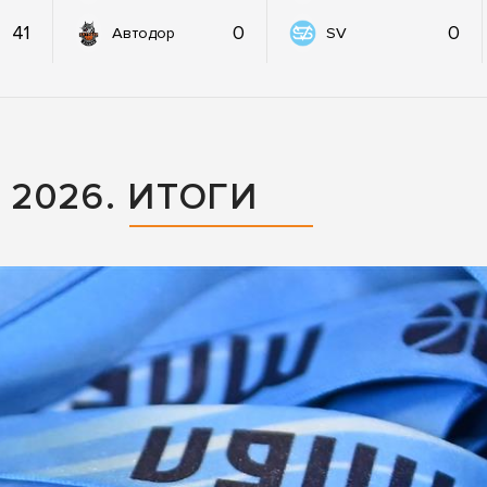
41
0
0
Автодор
SV
2026. ИТОГИ