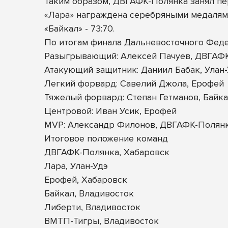
Таким образом, ДВГАФК-Полянка занял пе
«Лара» награждена серебряными медалями
«Байкал» - 73:70.
По итогам финала Дальневосточного Фед
Разыгрывающий: Алексей Пачуев, ДВГАФ
Атакующий защитник: Даниил Бабак, Улан
Легкий форвард: Савелий Джола, Ерофей
Тяжелый форвард: Степан Гетманов, Байк
Центровой: Иван Усик, Ерофей
MVP: Александр Филонов, ДВГАФК-Полян
Итоговое положение команд
ДВГАФК-Полянка, Хабаровск
Лара, Улан-Удэ
Ерофей, Хабаровск
Байкал, Владивосток
Либерти, Владивосток
ВМТП-Тигры, Владивосток