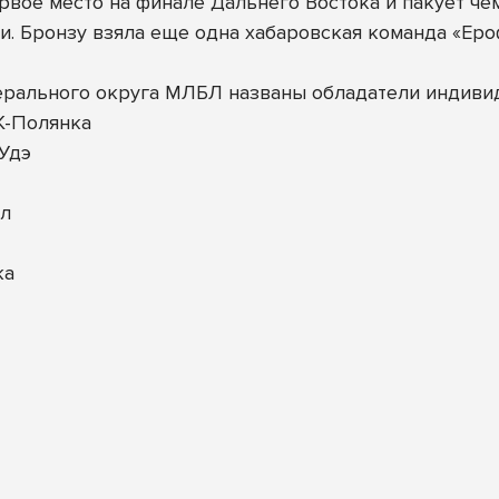
рвое место на финале Дальнего Востока и пакует ч
. Бронзу взяла еще одна хабаровская команда «Ер
ерального округа МЛБЛ названы обладатели индиви
К-Полянка
-Удэ
ал
ка