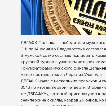
ДВГАФК-Полянка — победители мужского
С 11 по 14 июня во Владивостоке состоял
В мужской сетке состязались девять кома
круговой турнир с участием четырех кома
Триумфаторами мужского
финала Дальнев
матче противостояла «Лара» из Улан-Удэ.
ДВГАФК начал с нескольких промахов и сч
35:13 по итогам первой четверти. Вторая
же ДВГАФКУу, который присовокупил к раз
снайперские скиллы, набрав 26 очков, но н