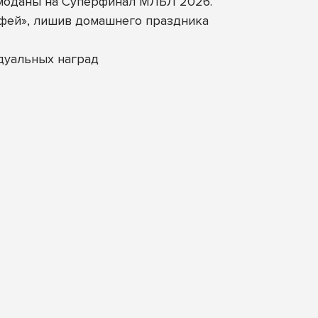
емоданы на Суперфинал МЛБЛ 2026.
офей», лишив домашнего праздника
дуальных наград