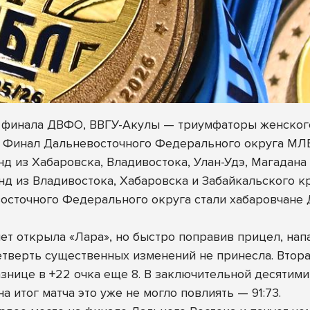
 финала ДВФО, ВВГУ-Акулы — триумфаторы женског
ся Финал Дальневосточного Федерального округа МЛ
нд из Хабаровска, Владивостока, Улан-Удэ, Магадан
нд из Владивостока, Хабаровска и Забайкальского кр
осточного Федерального округа стали хабаровчан
ет открыла «Лара», но быстро поправив прицел, нап
 четверть существенных изменений не принесла. Втор
нице в +22 очка еще 8. В заключительной десятими
а итог матча это уже не могло повлиять — 91:73.