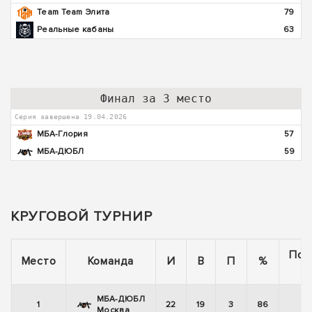
Team Team Элита
79
Реальные кабаны
63
Финал за 3 место
Серия завершена 19.04.2026
МБА-Глория
57
МБА-ДЮБЛ
59
КРУГОВОЙ ТУРНИР
Пос
Место
Команда
И
В
П
%
5
МБА-ДЮБЛ
1
22
19
3
86
+
Москва