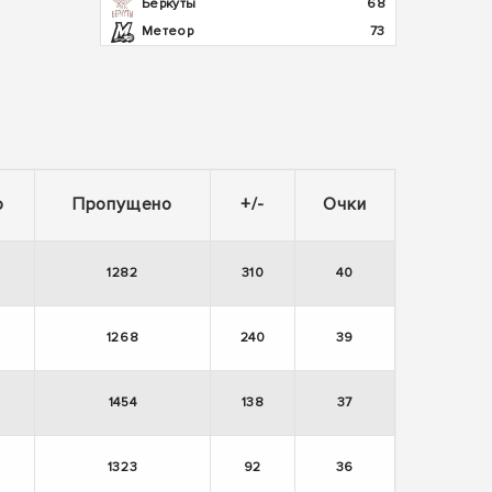
Беркуты
68
Метеор
73
о
Пропущено
+/-
Очки
1282
310
40
1268
240
39
1454
138
37
1323
92
36