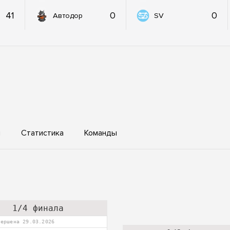
41
0
0
Автодор
SV
ы
Статистика
Команды
1/4 финала
вершена 29.03.2026