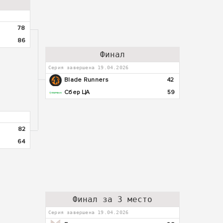
78
86
Финал
Серия завершена 19.04.2026
Blade Runners
42
Сбер ЦА
59
82
64
Финал за 3 место
Серия завершена 19.04.2026