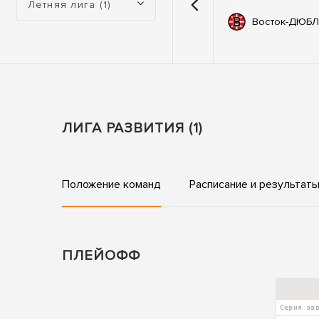
Летняя лига (1)
емии
67
Автодор
Восток-ДЮБЛ
ьные
83
ны
ЛИГА РАЗВИТИЯ (1)
Положение команд
Расписание и результат
ПЛЕЙОФФ
Серия за