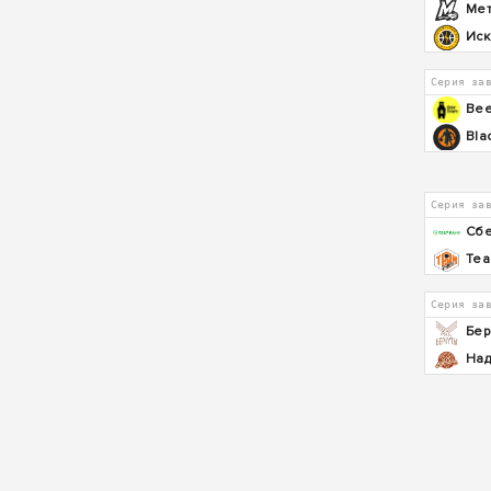
Ме
Искр
Серия за
Bee
Bla
Серия за
Сбе
Tea
Серия за
Бер
На