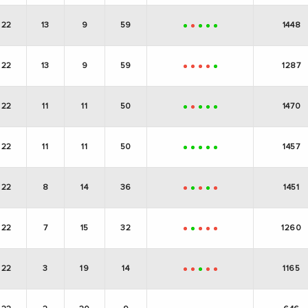
22
13
9
59
1448
+
-
+
+
+
22
13
9
59
1287
-
-
-
-
+
22
11
11
50
1470
+
-
+
+
+
22
11
11
50
1457
+
+
+
+
+
22
8
14
36
1451
-
+
-
+
-
22
7
15
32
1260
-
+
-
-
-
22
3
19
14
1165
-
-
+
-
-