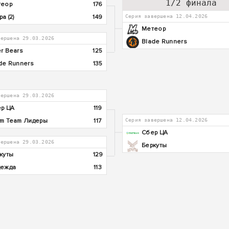
1/2 финала
теор
176
а (2)
149
Серия завершена 12.04.2026
Метеор
вершена 29.03.2026
Blade Runners
r Bears
125
de Runners
135
вершена 29.03.2026
р ЦА
119
m Team Лидеры
117
Серия завершена 12.04.2026
Сбер ЦА
вершена 29.03.2026
Беркуты
куты
129
дежда
113