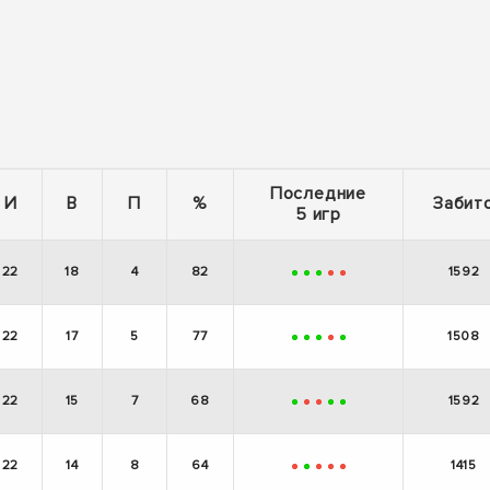
Последние
И
В
П
%
Забит
5 игр
22
18
4
82
1592
+
+
+
-
-
22
17
5
77
1508
+
+
+
-
+
22
15
7
68
1592
+
-
-
+
+
22
14
8
64
1415
-
+
-
-
-