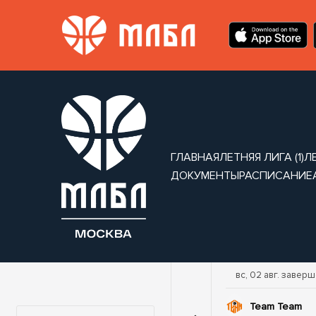
ГЛАВНАЯ
ЛЕТНЯЯ ЛИГА (1)
ЛЕ
ДОКУМЕНТЫ
РАСПИСАНИЕ
г. завершен
вс, 02 авг. завершен
вс, 02 авг. завер
 Team
69
Sungard
Team Team
Турнир:
88