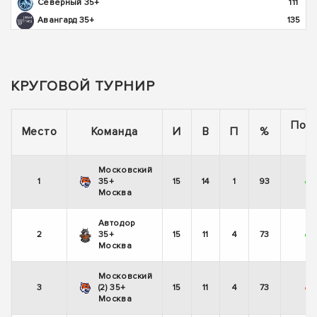
Северный 35+
111
Авангард 35+
135
КРУГОВОЙ ТУРНИР
Пос
Место
Команда
И
В
П
%
5
Московский
1
35+
15
14
1
93
+
-
Москва
Автодор
2
35+
15
11
4
73
+
Москва
Московский
3
(2) 35+
15
11
4
73
-
Москва