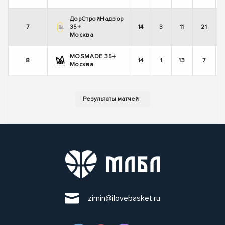
ДорСтройНадзор
7
35+
14
3
11
21
Москва
MOSMADE 35+
8
14
1
13
7
Москва
zimin@ilovebasket.ru