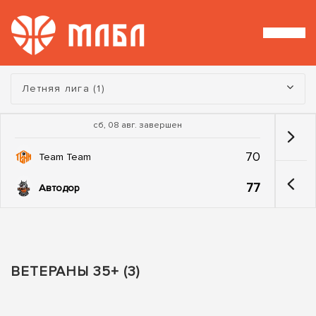
Турнир:
Летняя лига (1)
сб, 08 авг. завершен
70
Team Team
77
Автодор
ВЕТЕРАНЫ 35+ (3)