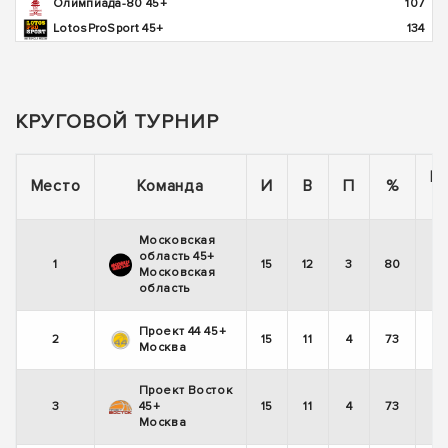
Олимпиада-80 45+
107
LotosProSport 45+
134
КРУГОВОЙ ТУРНИР
П
Место
Команда
И
В
П
%
Московская
область 45+
1
15
12
3
80
Московская
область
Проект 44 45+
2
15
11
4
73
Москва
Проект Восток
3
45+
15
11
4
73
Москва