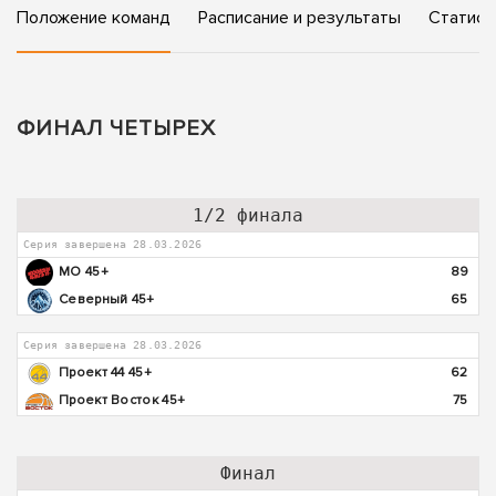
Положение команд
Расписание и результаты
Статист
ФИНАЛ ЧЕТЫРЕХ
1/2 финала
Серия завершена 28.03.2026
МО 45+
89
Северный 45+
65
Серия завершена 28.03.2026
Проект 44 45+
62
Проект Восток 45+
75
Финал