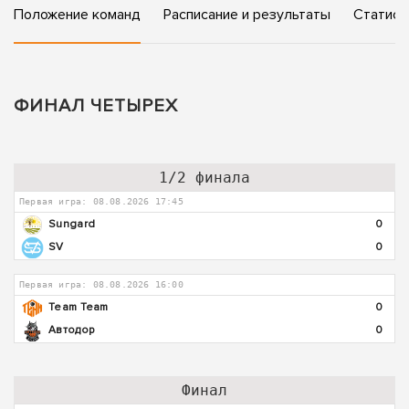
Положение команд
Расписание и результаты
Статист
ФИНАЛ ЧЕТЫРЕХ
1/2 финала
Первая игра: 08.08.2026 17:45
Sungard
0
SV
0
Первая игра: 08.08.2026 16:00
Team Team
0
Автодор
0
Финал