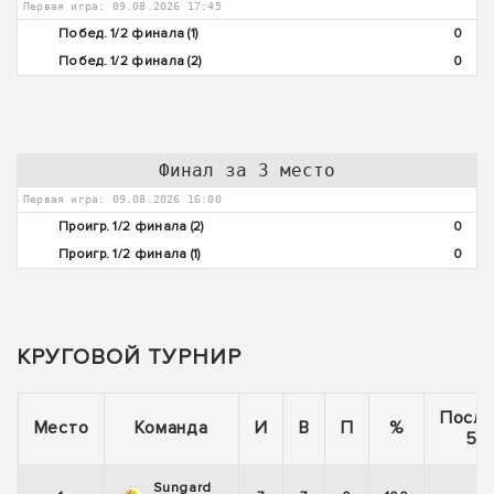
Первая игра: 09.08.2026 17:45
Побед. 1/2 финала (1)
0
Побед. 1/2 финала (2)
0
Финал за 3 место
Первая игра: 09.08.2026 16:00
Проигр. 1/2 финала (2)
0
Проигр. 1/2 финала (1)
0
КРУГОВОЙ ТУРНИР
После
Место
Команда
И
В
П
%
5 и
Sungard