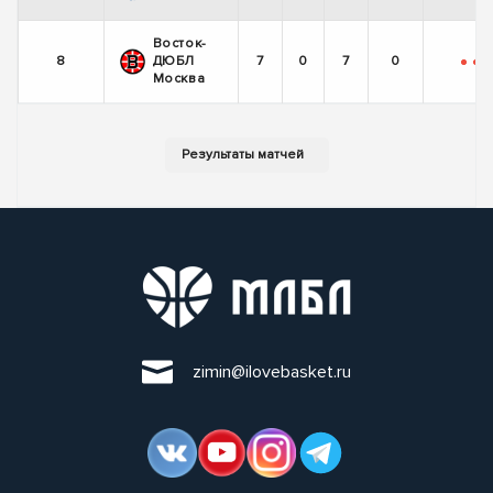
Восток-
8
ДЮБЛ
7
0
7
0
-
-
-
Москва
zimin@ilovebasket.ru