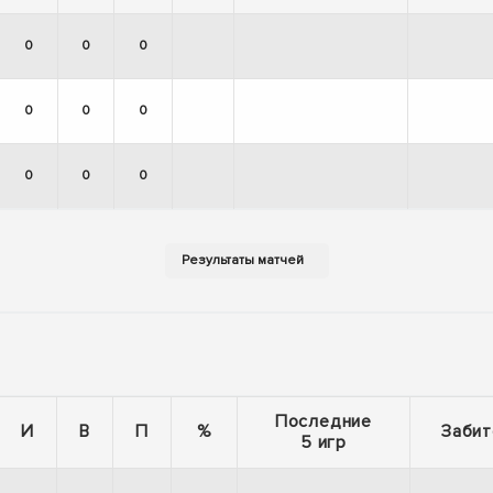
0
0
0
0
0
0
0
0
0
Последние
И
В
П
%
Забит
5 игр