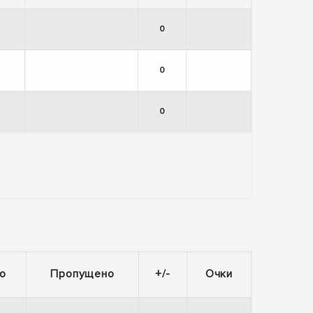
0
0
0
о
Пропущено
+/-
Очки