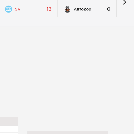
13
0
SV
Автодор