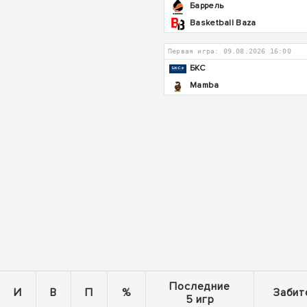
Баррель
Basketball Baza
Первая игра: 09.08.2026 16:00
БКС
Mamba
Последние
И
В
П
%
Забит
5 игр