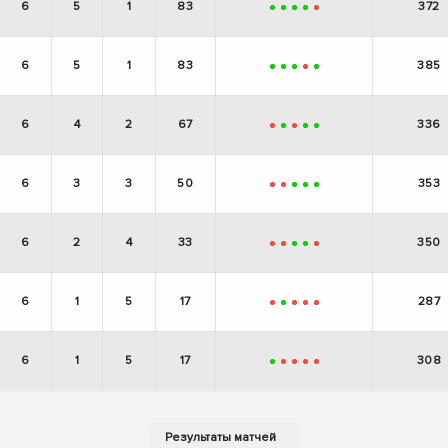
6
5
1
83
372
+
+
+
+
-
6
5
1
83
385
+
+
+
-
+
6
4
2
67
336
-
+
-
+
+
6
3
3
50
353
-
-
+
+
+
6
2
4
33
350
-
-
+
+
-
6
1
5
17
287
-
+
-
-
-
6
1
5
17
308
+
-
-
-
-