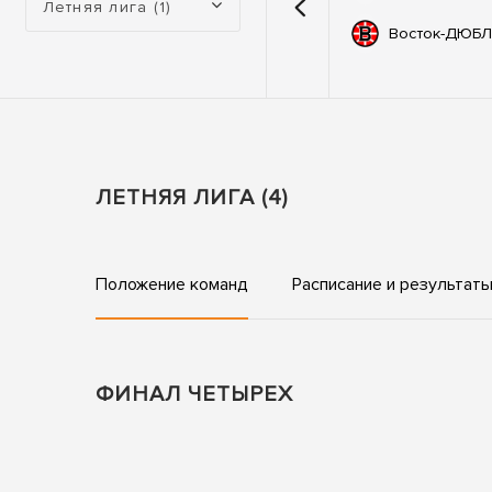
Летняя лига (1)
емии
67
Автодор
Восток-ДЮБЛ
ьные
83
ны
ЛЕТНЯЯ ЛИГА (4)
Положение команд
Расписание и результат
ФИНАЛ ЧЕТЫРЕХ