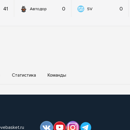
41
0
0
Автодор
SV
ы
Статистика
Команды
ovebasket.ru