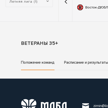
Летняя лига (1)
емии
67
Автодор
Восток-ДЮБЛ
ьные
83
ны
ВЕТЕРАНЫ 35+
Положение команд
Расписание и результат
zimin@il