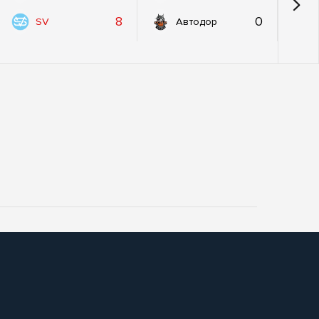
8
0
SV
Автодор