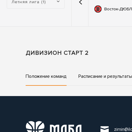
Летняя лига (1)
емии
67
Автодор
Восток-ДЮБЛ
ьные
83
ны
ДИВИЗИОН СТАРТ 2
Положение команд
Расписание и результат
zimin@il