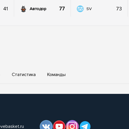
41
77
73
Автодор
SV
ы
Статистика
Команды
ovebasket.ru