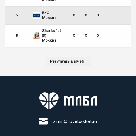
БКС
5
0
0
0
Москва
Sharks 1st
6
(3)
0
0
0
Москва
zimin@ilovebasket.ru