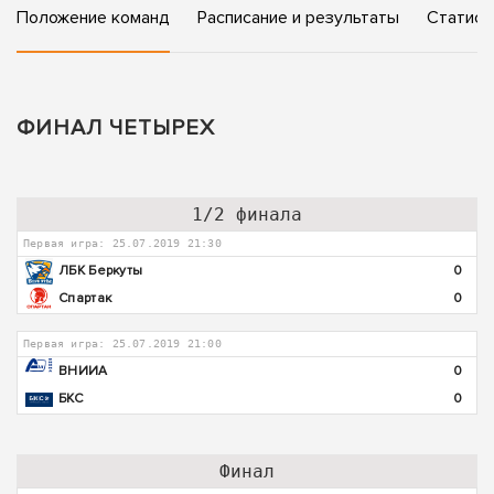
Положение команд
Расписание и результаты
Статист
ФИНАЛ ЧЕТЫРЕХ
1/2 финала
Первая игра: 25.07.2019 21:30
ЛБК Беркуты
0
Спартак
0
Первая игра: 25.07.2019 21:00
ВНИИА
0
БКС
0
Финал