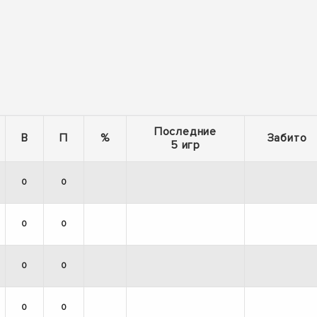
Последние
В
П
%
Забито
5 игр
0
0
0
0
0
0
0
0