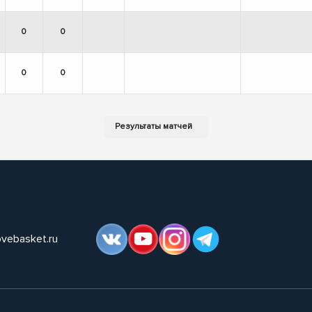
0
0
0
0
ovebasket.ru