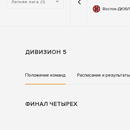
Летняя лига (1)
емии
67
Автодор
Восток-ДЮБЛ
ьные
83
ны
ДИВИЗИОН 5
Положение команд
Расписание и результат
ФИНАЛ ЧЕТЫРЕХ