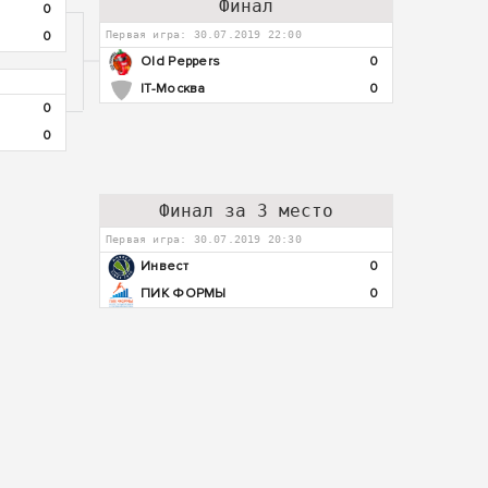
Финал
0
0
Первая игра: 30.07.2019 22:00
Old Peppers
0
IT-Москва
0
0
0
Финал за 3 место
Первая игра: 30.07.2019 20:30
Инвест
0
ПИК ФОРМЫ
0