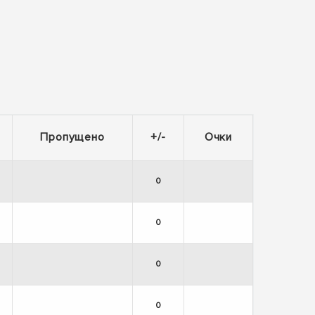
Пропущено
+/-
Очки
0
0
0
0