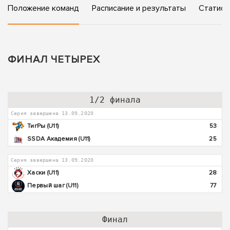
Положение команд
Расписание и результаты
Статист
ФИНАЛ ЧЕТЫРЕХ
1/2 финала
Серия завершена 13.09.2020
ТигРы (U11)
53
SSDA Академия (U11)
25
Серия завершена 13.09.2020
Хаски (U11)
28
Первый шаг (U11)
77
Финал