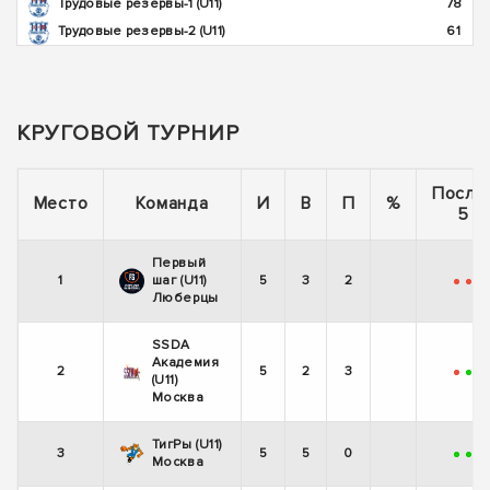
Трудовые резервы-1 (U11)
78
Трудовые резервы-2 (U11)
61
КРУГОВОЙ ТУРНИР
После
Место
Команда
И
В
П
%
5 и
Первый
1
шаг (U11)
5
3
2
-
-
+
Люберцы
SSDA
Академия
2
5
2
3
-
+
-
(U11)
Москва
ТигРы (U11)
3
5
5
0
+
+
+
Москва