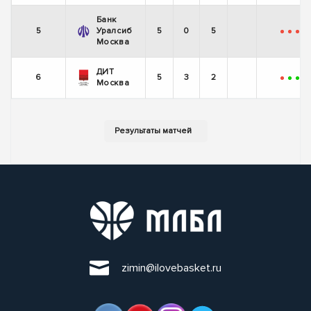
Банк
5
Уралсиб
5
0
5
-
-
-
-
Москва
ДИТ
6
5
3
2
-
+
+
-
Москва
zimin@ilovebasket.ru