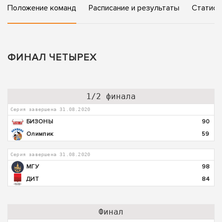
Положение команд
Расписание и результаты
Статист
ФИНАЛ ЧЕТЫРЕХ
1/2 финала
Серия завершена 31.08.2020
БИЗОНЫ
90
Олимпик
59
Серия завершена 31.08.2020
МГУ
98
ДИТ
84
Финал