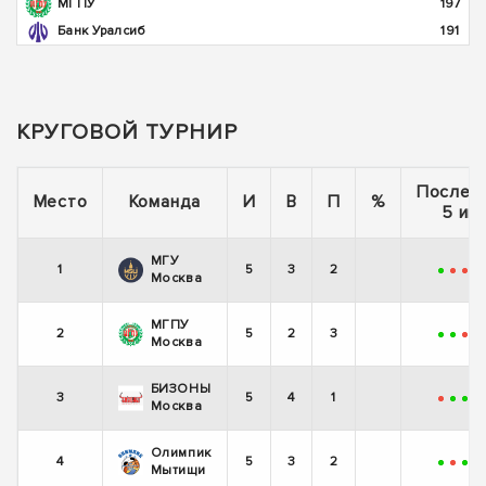
МГПУ
197
Банк Уралсиб
191
КРУГОВОЙ ТУРНИР
Послед
Место
Команда
И
В
П
%
5 иг
МГУ
1
5
3
2
+
-
-
+
Москва
МГПУ
2
5
2
3
+
+
-
-
Москва
БИЗОНЫ
3
5
4
1
-
+
+
+
Москва
Олимпик
4
5
3
2
+
-
+
+
Мытищи