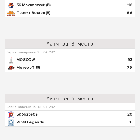
БК Московский (В)
116
Проект-Восток (В)
86
Матч за 3 место
Серия завершена 25.04.2021
MOSCOW
93
Метеор Т-85
79
Матч за 5 место
Серия завершена 18.04.2021
БК Ястребы
20
Profit Legends
0