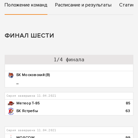
Положение команд
Расписание и результаты
Статист
ФИНАЛ ШЕСТИ
1/4 финала
БК Московский (В)
_
Серия завершена 11.04.2021
Метеор Т-85
85
БК Ястребы
63
Серия завершена 11.04.2021
MOSCOW
99