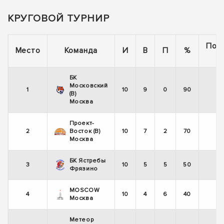
КРУГОВОЙ ТУРНИР
Пос
Место
Команда
И
В
П
%
5
БК
Московский
1
10
9
0
90
+
(В)
Москва
Проект-
2
Восток (В)
10
7
2
70
+
Москва
БК Ястребы
3
10
5
5
50
+
Фрязино
MOSCOW
4
10
4
6
40
-
Москва
Метеор