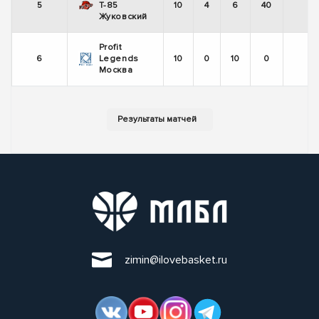
5
Т-85
10
4
6
40
-
Жуковский
Profit
6
Legends
10
0
10
0
-
Москва
zimin@ilovebasket.ru