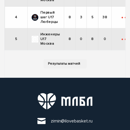
Москва
Первый
4
шаг U17
8
3
5
38
-
-
Люберцы
Инженеры
5
U17
8
0
8
0
-
-
-
Москва
zimin@ilovebasket.ru