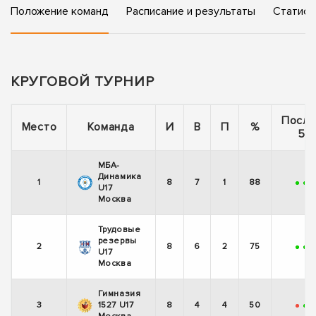
Положение команд
Расписание и результаты
Статист
КРУГОВОЙ ТУРНИР
После
Место
Команда
И
В
П
%
5 и
МБА-
Динамика
1
8
7
1
88
+
+
-
U17
Москва
Трудовые
резервы
2
8
6
2
75
+
+
U17
Москва
Гимназия
3
1527 U17
8
4
4
50
-
+
-