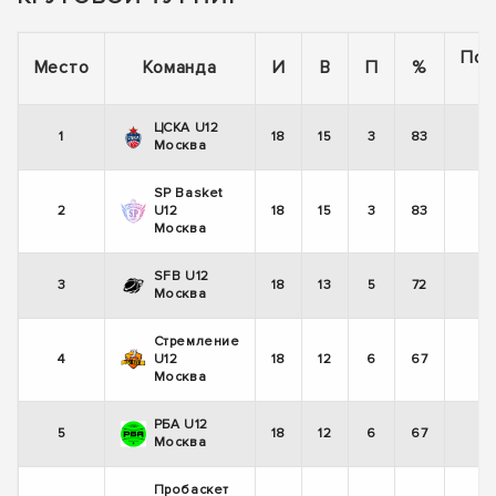
Пос
Место
Команда
И
В
П
%
5
ЦСКА U12
1
18
15
3
83
-
Москва
SP Basket
2
U12
18
15
3
83
-
Москва
SFB U12
3
18
13
5
72
+
Москва
Стремление
4
U12
18
12
6
67
+
Москва
РБА U12
5
18
12
6
67
-
Москва
Пробаскет