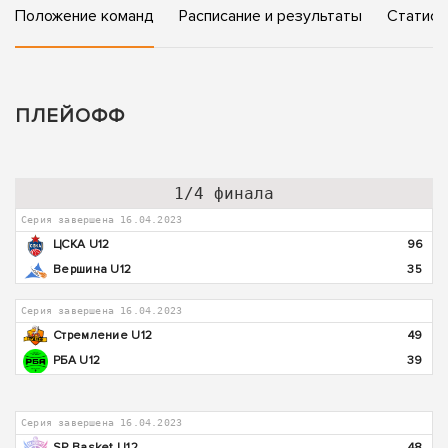
Положение команд
Расписание и результаты
Статист
ПЛЕЙОФФ
1/4 финала
Серия завершена 16.04.2023
ЦСКА U12
96
Вершина U12
35
Серия завершена 16.04.2023
Стремление U12
49
РБА U12
39
Серия завершена 16.04.2023
SP Basket U12
48