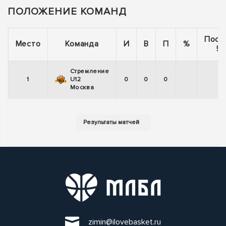
ПОЛОЖЕНИЕ КОМАНД
Посл
Место
Команда
И
В
П
%
5 
Стремление
1
U12
0
0
0
Москва
zimin@ilovebasket.ru