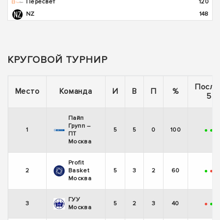
Пересвет
120
NZ
148
КРУГОВОЙ ТУРНИР
После
Место
Команда
И
В
П
%
5 и
Пайп
Групп –
1
5
5
0
100
+
+
+
ПТ
Москва
Profit
2
Basket
5
3
2
60
+
-
-
Москва
ГУУ
3
5
2
3
40
-
+
+
Москва