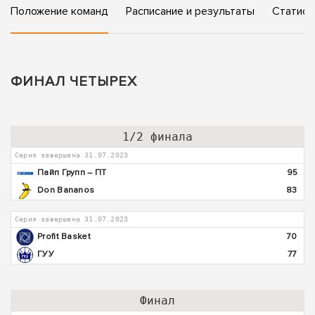
Положение команд
Расписание и результаты
Статист
ФИНАЛ ЧЕТЫРЕХ
1/2 финала
Серия завершена 31.07.2023
Пайп Групп – ПТ
95
Don Bananos
83
Серия завершена 31.07.2023
Profit Basket
70
ГУУ
77
Финал