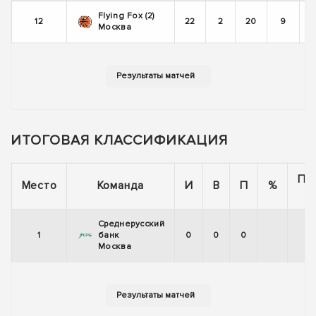
Flying Fox (2)
12
22
2
20
9
Москва
ИТОГОВАЯ КЛАССИФИКАЦИЯ
По
Место
Команда
И
В
П
%
Среднерусский
1
банк
0
0
0
Москва