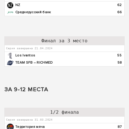
NZ
62
Среднерусский банк
66
Финал за 3 место
Серия завершена 21.04.2024
Los Ivantos
55
TEAM SFB – RICHMED
58
ЗА 9-12 МЕСТА
1/2 финала
Серия завершена 31.03.2024
Территория мяча
87