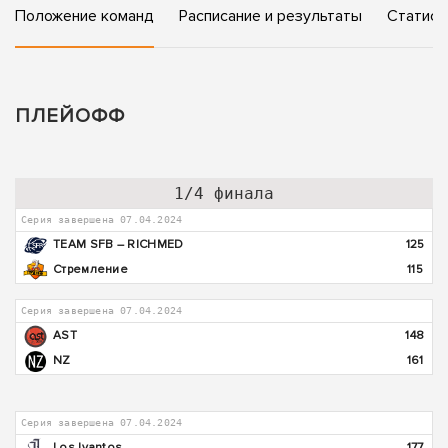
Положение команд
Расписание и результаты
Статист
ПЛЕЙОФФ
1/4 финала
Серия завершена 07.04.2024
TEAM SFB – RICHMED
125
Стремление
115
Серия завершена 07.04.2024
AST
148
NZ
161
Серия завершена 07.04.2024
Los Ivantos
177