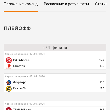
Положение команд
Расписание и результаты
Статист
ПЛЕЙОФФ
1/4 финала
Серия завершена 07.04.2024
FUTURUSS
125
Спартак
135
Серия завершена 07.04.2024
Форвард
136
Искра (2)
130
Серия завершена 07.04.2024
TENNISI bet
145