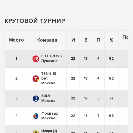
КРУГОВОЙ ТУРНИР
Пос
Место
Команда
И
В
П
%
5
FUTURUSS
1
22
18
4
82
+
Пушкино
TENNISI
2
bet
22
18
4
82
+
Москва
ВШЭ
3
22
17
5
77
+
Москва
Форвард
4
22
15
7
68
+
Москва
Искра (2)