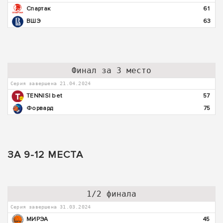
Спартак
61
ВШЭ
63
Финал за 3 место
Серия завершена 21.04.2024
TENNISI bet
57
Форвард
75
ЗА 9-12 МЕСТА
1/2 финала
Серия завершена 31.03.2024
МИРЭА
45