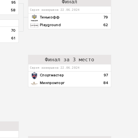
Финал
95
58
Серия завершена 22.06.2024
Тинькофф
79
Playground
62
70
61
Финал за 3 место
Серия завершена 22.06.2024
Спортмастер
97
Минпромторг
84