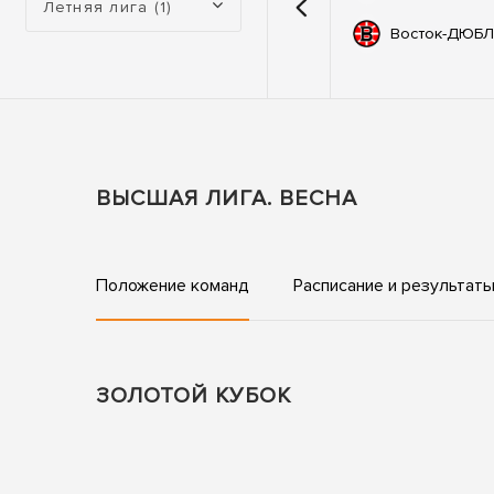
Летняя лига (1)
емии
67
Автодор
Восток-ДЮБЛ
ьные
83
ны
ВЫСШАЯ ЛИГА. ВЕСНА
Положение команд
Расписание и результат
ЗОЛОТОЙ КУБОК