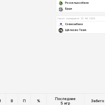
Россельхозбанк
Ерши
Серия завершена 15.06.2024
Совкомбанк
Щёлково Team
Последние
И
В
П
%
Забито
5 игр