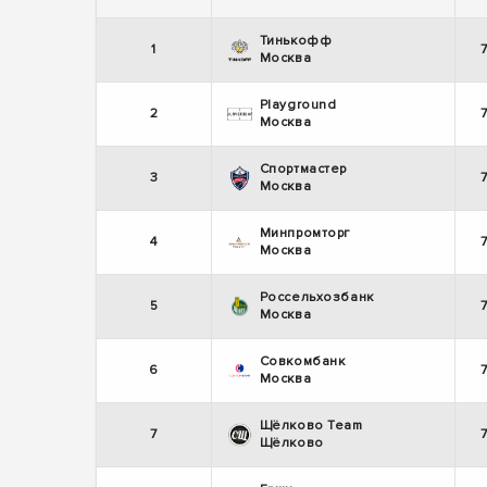
Тинькофф
1
Москва
Playground
2
Москва
Спортмастер
3
Москва
Минпромторг
4
Москва
Россельхозбанк
5
Москва
Совкомбанк
6
Москва
Щёлково Team
7
Щёлково