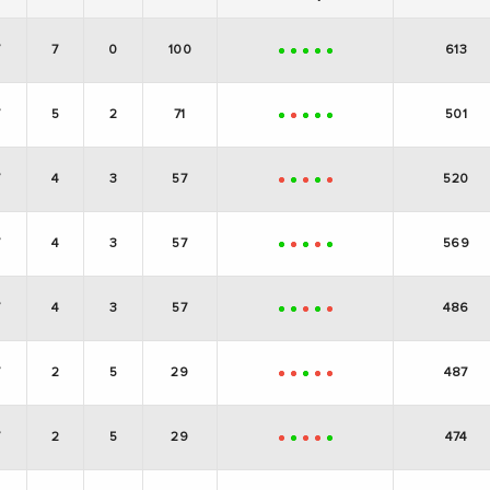
7
7
0
100
613
+
+
+
+
+
7
5
2
71
501
+
-
+
+
+
7
4
3
57
520
-
+
-
+
-
7
4
3
57
569
+
-
+
-
+
7
4
3
57
486
+
+
-
+
-
7
2
5
29
487
-
-
+
-
-
7
2
5
29
474
-
+
-
-
+