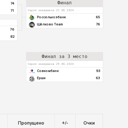
Финал
74
71
Серия завершена 22.06.2024
Россельхозбанк
65
Щёлково Team
76
76
82
Финал за 3 место
Серия завершена 29.06.2024
Совкомбанк
93
Ерши
63
Пропущено
+/-
Очки