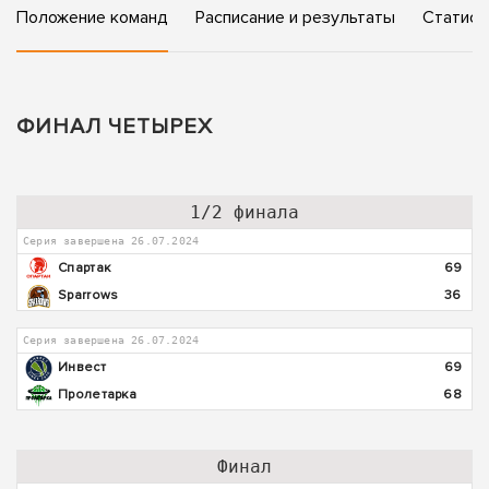
Положение команд
Расписание и результаты
Статист
ФИНАЛ ЧЕТЫРЕХ
1/2 финала
Серия завершена 26.07.2024
Спартак
69
Sparrows
36
Серия завершена 26.07.2024
Инвест
69
Пролетарка
68
Финал