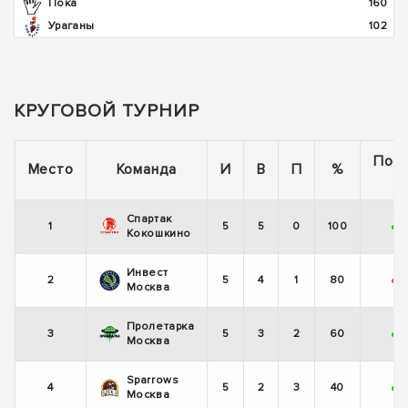
Пока
160
Ураганы
102
КРУГОВОЙ ТУРНИР
Пос
Место
Команда
И
В
П
%
5
Спартак
1
5
5
0
100
+
Кокошкино
Инвест
2
5
4
1
80
-
Москва
Пролетарка
3
5
3
2
60
+
Москва
Sparrows
4
5
2
3
40
+
-
Москва