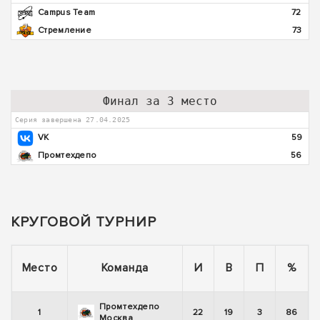
Campus Team
72
Стремление
73
Финал за 3 место
Серия завершена 27.04.2025
VK
59
Промтехдепо
56
КРУГОВОЙ ТУРНИР
Место
Команда
И
В
П
%
Промтехдепо
1
22
19
3
86
Москва