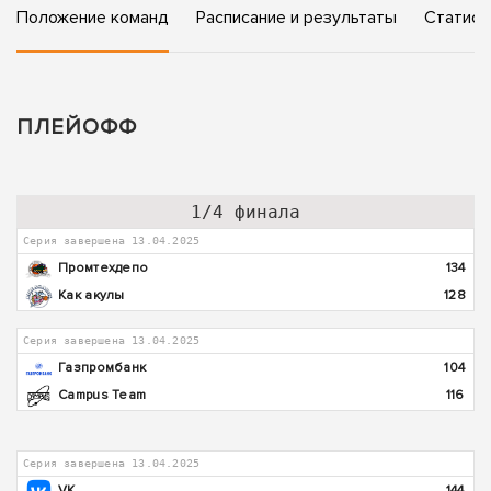
Положение команд
Расписание и результаты
Статист
ПЛЕЙОФФ
1/4 финала
Серия завершена 13.04.2025
Промтехдепо
134
Как акулы
128
Серия завершена 13.04.2025
Газпромбанк
104
Campus Team
116
Серия завершена 13.04.2025
VK
144