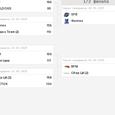
1/2 финала
B
164
LLDOGS
95
Серия завершена 20.04.2025
SFB
вершена 13.04.2025
Физтех
тех
136
pus Team (2)
110
вершена 13.04.2025
M
159
хгорка
117
Серия завершена 20.04.2025
BFM
вершена 13.04.2025
Сбер ЦА (2)
р ЦА (2)
158
СТОК
100