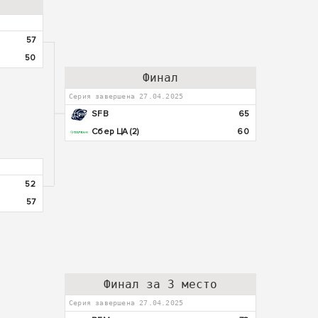
57
50
Финал
Серия завершена 27.04.2025
SFB
65
Сбер ЦА (2)
60
52
57
Финал за 3 место
Серия завершена 27.04.2025