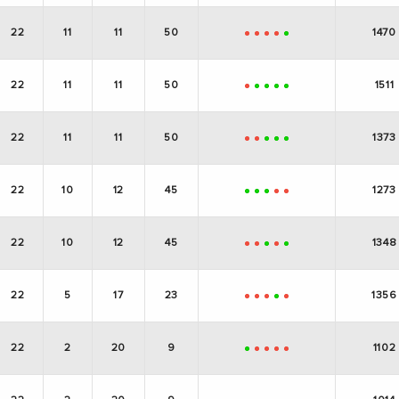
22
11
11
50
1470
-
-
-
-
+
22
11
11
50
1511
-
+
+
+
+
22
11
11
50
1373
-
-
+
+
+
22
10
12
45
1273
+
+
+
-
-
22
10
12
45
1348
-
-
+
-
+
22
5
17
23
1356
-
-
-
+
-
22
2
20
9
1102
+
-
-
-
-