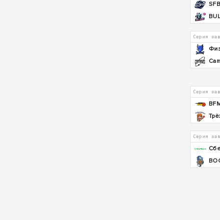
SF
BU
Серия за
Физ
Cam
Серия за
BF
Трё
Серия за
Сбе
ВО