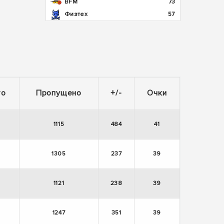
BFM
73
Физтех
57
то
Пропущено
+/-
Очки
1115
484
41
1305
237
39
1121
238
39
1247
351
39