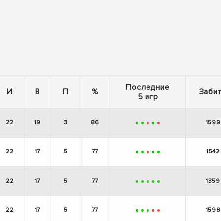
Последние
И
В
П
%
Заби
5 игр
22
19
3
86
1599
+
+
-
+
-
22
17
5
77
1542
+
+
-
+
+
22
17
5
77
1359
+
+
+
+
+
22
17
5
77
1598
+
+
+
-
-