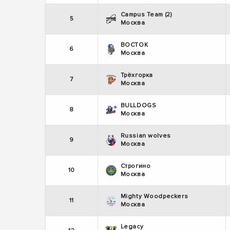
Campus Team (2)
5
Москва
ВОСТОК
6
Москва
Трёхгорка
7
Москва
BULLDOGS
8
Москва
Russian wolves
9
Москва
Строгино
10
Москва
Mighty Woodpeckers
11
Москва
Legacy