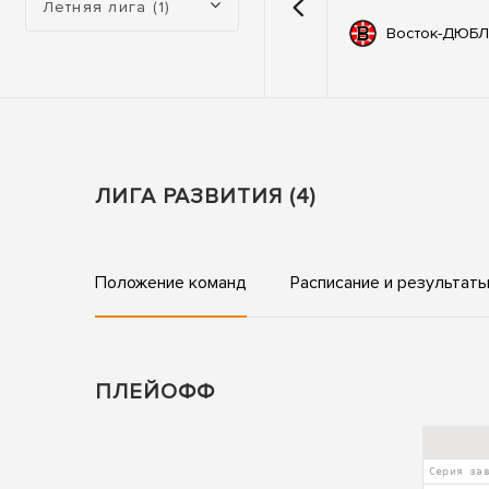
Летняя лига (1)
емии
67
Автодор
Восток-ДЮБЛ
ьные
83
ны
ЛИГА РАЗВИТИЯ (4)
Положение команд
Расписание и результат
ПЛЕЙОФФ
Серия за