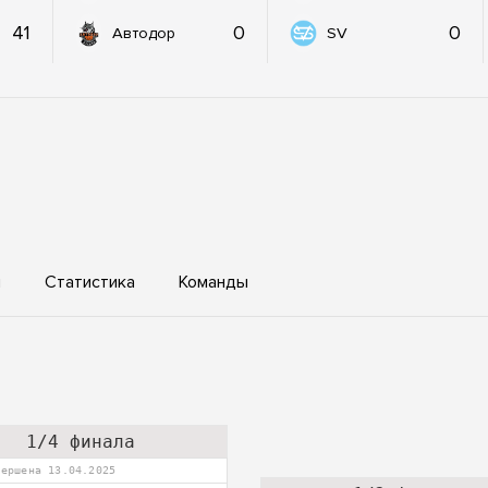
41
0
0
Автодор
SV
ы
Статистика
Команды
1/4 финала
вершена 13.04.2025