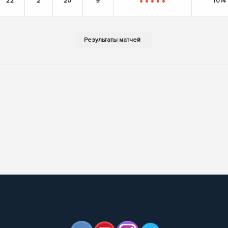
22
2
20
9
1014
-
-
-
-
-