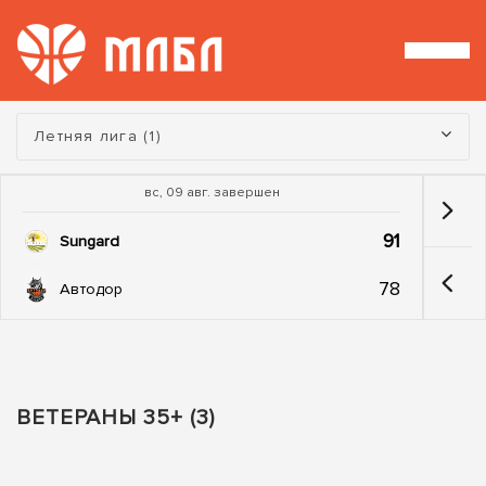
Турнир:
Летняя лига (1)
вс, 09 авг. завершен
91
Sungard
78
Автодор
ВЕТЕРАНЫ 35+ (3)