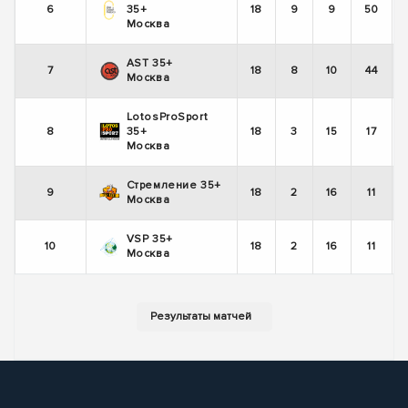
6
35+
18
9
9
50
Москва
AST 35+
7
18
8
10
44
Москва
LotosProSport
8
35+
18
3
15
17
Москва
Стремление 35+
9
18
2
16
11
Москва
VSP 35+
10
18
2
16
11
Москва