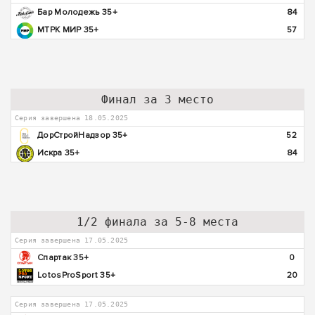
Бар Молодежь 35+
84
МТРК МИР 35+
57
Финал за 3 место
Серия завершена 18.05.2025
ДорСтройНадзор 35+
52
Искра 35+
84
1/2 финала за 5-8 места
Серия завершена 17.05.2025
Спартак 35+
0
LotosProSport 35+
20
Серия завершена 17.05.2025