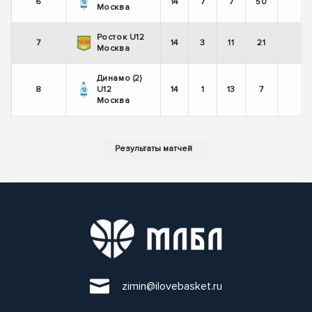
6
14
7
7
50
-
Москва
Росток U12
7
14
3
11
21
-
Москва
Динамо (2)
8
U12
14
1
13
7
-
Москва
zimin@ilovebasket.ru