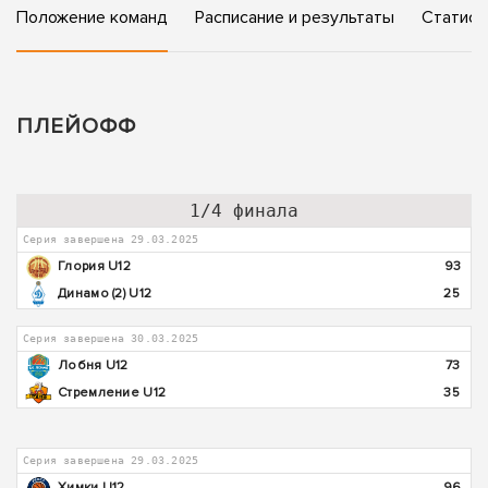
Положение команд
Расписание и результаты
Статист
ПЛЕЙОФФ
1/4 финала
Серия завершена 29.03.2025
Глория U12
93
Динамо (2) U12
25
Серия завершена 30.03.2025
Лобня U12
73
Стремление U12
35
Серия завершена 29.03.2025
Химки U12
96