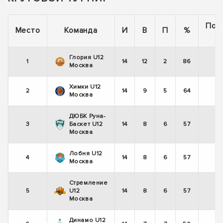
Пос
Место
Команда
И
В
П
%
5
Глория U12
1
14
12
2
86
+
Москва
Химки U12
2
14
9
5
64
+
Москва
ДЮБК Руна-
3
Баскет U12
14
8
6
57
+
Москва
Лобня U12
4
14
8
6
57
+
Москва
Стремление
5
U12
14
8
6
57
-
Москва
Динамо U12