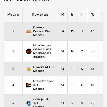
По
Место
Команда
И
В
П
%
Проект
1
Восток 45+
14
13
1
93
Москва
Московская
область 45+
2
14
12
2
86
Московская
область
Проект 44 45+
3
14
9
5
64
Москва
LotosProSport
4
45+
14
6
8
43
Москва
Северный
5
45+
14
5
9
36
Москва