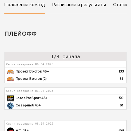
Положение команд
Расписание и результаты
Статист
ПЛЕЙОФФ
1/4 финала
Серия завершена 06.04.2025
Проект Восток 45+
133
Проект Восток (2)
51
Серия завершена 06.04.2025
LotosProSport 45+
50
Северный 45+
61
Серия завершена 06.04.2025
МО 45+
108