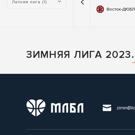
Летняя лига (1)
емии
67
Автодор
Восток-ДЮБЛ
ьные
83
ны
ЗИМНЯЯ ЛИГА 2023.
zimin@il