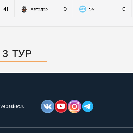
41
0
0
Автодор
SV
 3 ТУР
ovebasket.ru