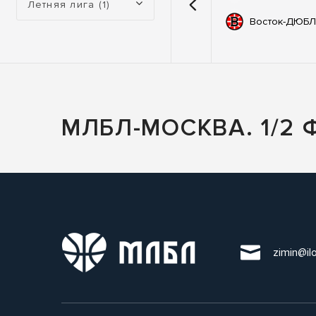
Летняя лига (1)
емии
67
Автодор
Восток-ДЮБЛ
ьные
83
ны
МЛБЛ-МОСКВА. 1/2 
zimin@il