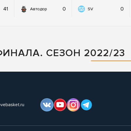
41
0
0
Автодор
SV
ФИНАЛА. СЕЗОН 2022/23
ovebasket.ru