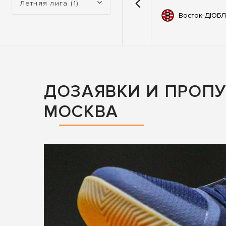
Летняя лига (1)
емии
67
Автодор
Восток-ДЮБЛ
ьные
83
ны
ДОЗАЯВКИ И ПРОПУ
МОСКВА