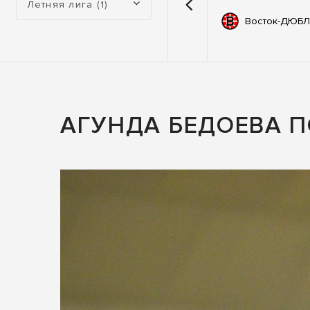
Летняя лига (1)
емии
67
Автодор
Восток-ДЮБЛ
ьные
83
ны
АГУНДА БЕДОЕВА 