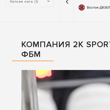
Летняя лига (1)
емии
67
Автодор
Восток-ДЮБЛ
ьные
83
ны
КОМПАНИЯ 2K SPO
ФБМ