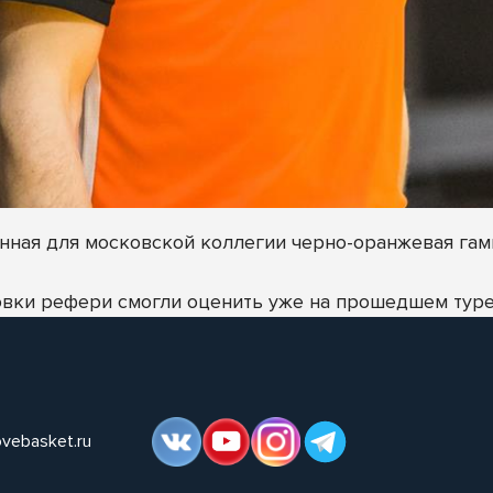
ная для московской коллегии черно-оранжевая гамм
овки рефери смогли оценить уже на прошедшем тур
ovebasket.ru