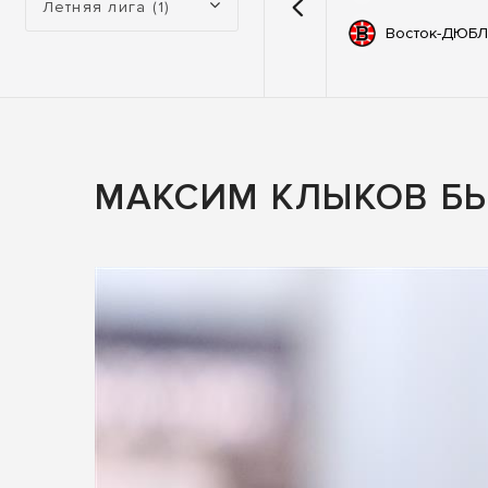
Летняя лига (1)
емии
67
Автодор
Восток-ДЮБЛ
ьные
83
ны
МАКСИМ КЛЫКОВ БЬ