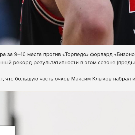
а за 9–16 места против «Торпедо» форвард «Бизоно
нный рекорд результативности в этом сезоне (пред
, что большую часть очков Максим Клыков набрал из-з