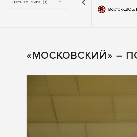
Летняя лига (1)
емии
67
Автодор
Восток-ДЮБЛ
ьные
83
ны
«МОСКОВСКИЙ» – П