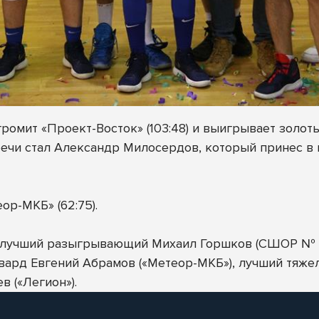
омит «Проект-Восток» (103:48) и выигрывает золот
ечи стал Александр Милосердов, который принес в 
ор-МКБ» (62:75).
: лучший разыгрывающий Михаил Горшков (СШОР № 
рвард Евгений Абрамов («Метеор-МКБ»), лучший тяже
 («Легион»).