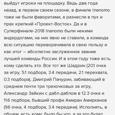
выйдут игроки на площадку. Ведь два года
назад, в первом своем сезоне, в финале Inanomo
тоже не были фаворитами, а разнесли в пух и
прах крепкий «Проект-Восток». Да и в
Суперфинале-2018 Inanomo были некими
андердогами, на них явно не ставили, а команда
всю ситуацию переворачивала в свою пользу и
как итог – абсолютно заслуженное звание
лучшей команды России. И в этом году тоже есть
кому сделать это. Все тот же Шадрин (20.1 очка
за игру, 5.1 подбора, 3.4 передачи, 2.1 перехвата,
0.3 подбора), Дмитрий Пачурин, забивающий в
среднем почти три трехочковых за игру,
Александр Зайкин с дабл-даблом в 12.3 очка и
11.6 подбора, бывший профи Амиран Амирханов
(9.6 очка, 4 подбора, 3.4 передачи). Исполнять, в
общем, есть кому, было бы что, а за это будет