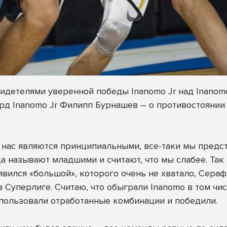
видетелями уверенной победы Inanomo Jr над Inano
рд Inanomo Jr Филипп Бурнашев – о противостоянии
ля нас являются принципиальными, все-таки мы предс
да называют младшими и считают, что мы слабее. Так
оявился «большой», которого очень не хватало, Сер
 Суперлиге. Считаю, что обыграли Inanomo в том чис
спользовали отработанные комбинации и победили.