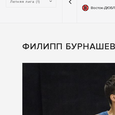
Летняя лига (1)
емии
67
Автодор
Восток-ДЮБЛ
ьные
83
ны
ФИЛИПП БУРНАШЕВ: