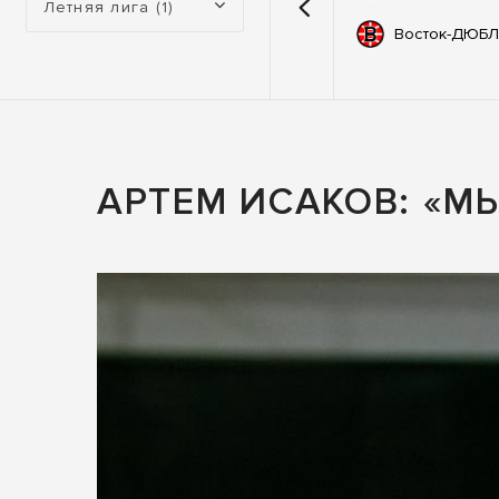
Летняя лига (1)
емии
67
Автодор
Восток-ДЮБЛ
ьные
83
ны
АРТЕМ ИСАКОВ: «М