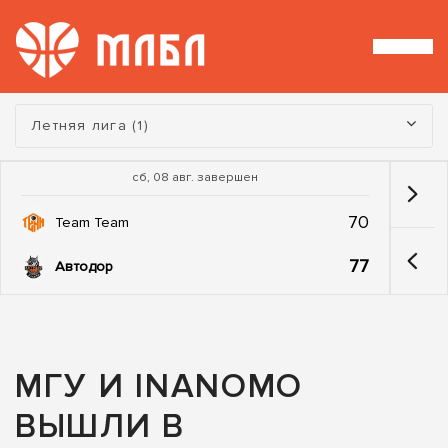
Турнир:
Летняя лига (1)
сб, 08 авг. завершен
70
Team Team
77
Автодор
МГУ И INANOMO
ВЫШЛИ В