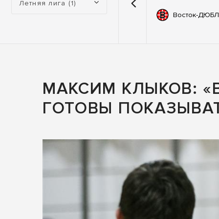
Летняя лига (1)
емии
67
Автодор
Восток-ДЮБЛ
ьные
83
ны
МАКСИМ КЛЫКОВ: «
ГОТОВЫ ПОКАЗЫВА