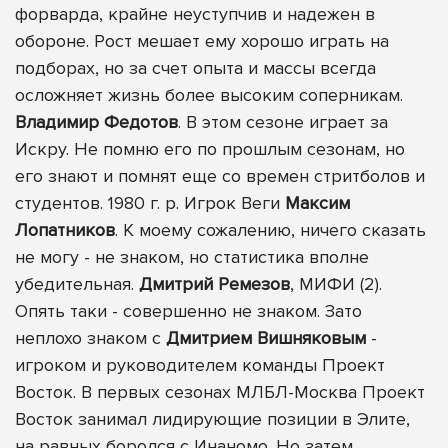
форварда, крайне неуступчив и надежен в
обороне. Рост мешает ему хорошо играть на
подборах, но за счет опыта и массы всегда
осложняет жизнь более высоким соперникам.
Владимир Федотов
. В этом сезоне играет за
Искру. Не помню его по прошлым сезонам, но
его знают и помнят еще со времен стритболов и
студентов. 1980 г. р. Игрок Веги
Максим
Лопатников
. К моему сожалению, ничего сказать
не могу - не знаком, но статистика вполне
убедительная.
Дмитрий Ремезов
, МИФИ (2).
Опять таки - совершенно не знаком. Зато
неплохо знаком с
Дмитрием Вишняковым
-
игроком и руководителем команды Проект
Восток. В первых сезонах МЛБЛ-Москва Проект
Восток занимал лидирующие позиции в Элите,
на равных боролся с Инаномо. Но затем