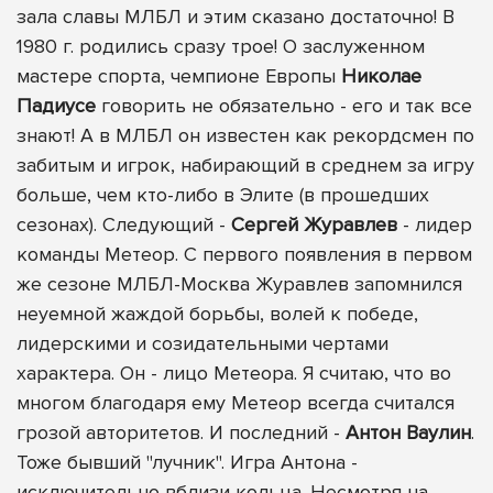
зала славы МЛБЛ и этим сказано достаточно! В
1980 г. родились сразу трое! О заслуженном
мастере спорта, чемпионе Европы
Николае
Падиусе
говорить не обязательно - его и так все
знают! А в МЛБЛ он известен как рекордсмен по
забитым и игрок, набирающий в среднем за игру
больше, чем кто-либо в Элите (в прошедших
сезонах). Следующий -
Сергей Журавлев
- лидер
команды Метеор. С первого появления в первом
же сезоне МЛБЛ-Москва Журавлев запомнился
неуемной жаждой борьбы, волей к победе,
лидерскими и созидательными чертами
характера. Он - лицо Метеора. Я считаю, что во
многом благодаря ему Метеор всегда считался
грозой авторитетов. И последний -
Антон Ваулин
.
Тоже бывший "лучник". Игра Антона -
исключительно вблизи кольца. Несмотря на