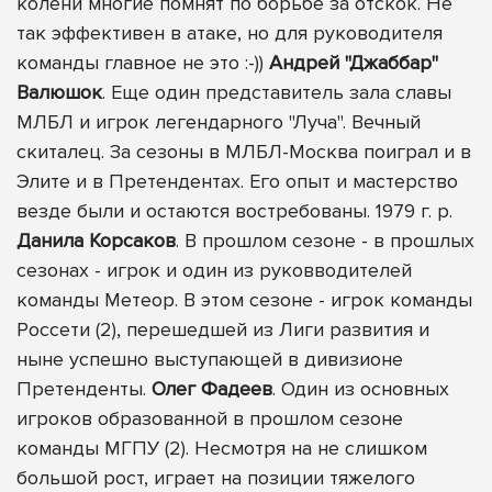
колени многие помнят по борьбе за отскок. Не
так эффективен в атаке, но для руководителя
команды главное не это :-))
Андрей "Джаббар"
Валюшок
. Еще один представитель зала славы
МЛБЛ и игрок легендарного "Луча". Вечный
скиталец. За сезоны в МЛБЛ-Москва поиграл и в
Элите и в Претендентах. Его опыт и мастерство
везде были и остаются востребованы. 1979 г. р.
Данила Корсаков
. В прошлом сезоне - в прошлых
сезонах - игрок и один из руковводителей
команды Метеор. В этом сезоне - игрок команды
Россети (2), перешедшей из Лиги развития и
ныне успешно выступающей в дивизионе
Претенденты.
Олег Фадеев
. Один из основных
игроков образованной в прошлом сезоне
команды МГПУ (2). Несмотря на не слишком
большой рост, играет на позиции тяжелого