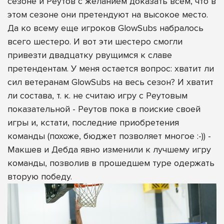
сезоне и Реутов с желанием доказать всем, что в
этом сезоне они претендуют на высокое место.
Да ко всему еще игроков GlowSubs набралось
всего шестеро. И вот эти шестеро смогли
привезти двадцатку рвущимся к славе
претендентам. У меня остается вопрос: хватит ли
сил ветеранам GlowSubs на весь сезон? И хватит
ли состава, т. к. не считаю игру с Реутовым
показательной - Реутов пока в поиские своей
игры и, кстати, последние приобретения
команды (похоже, бюджет позволяет многое :-)) -
Макшев и Дебда явно изменили к лучшему игру
команды, позволив в прошедшем туре одержать
вторую победу.