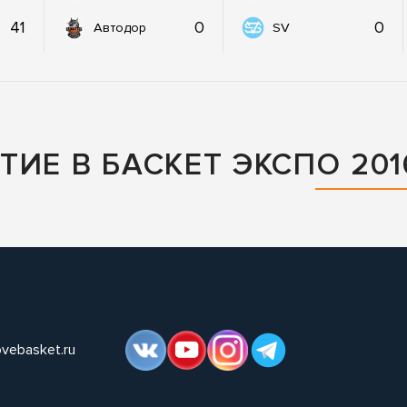
41
0
0
Автодор
SV
ИЕ В БАСКЕТ ЭКСПО 201
ovebasket.ru