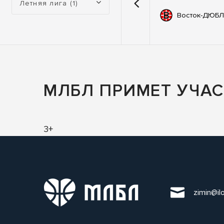
Летняя лига (1)
емии
67
Автодор
Восток-ДЮБЛ
ьные
83
ны
МЛБЛ ПРИМЕТ УЧАСТ
3+
zimin@il