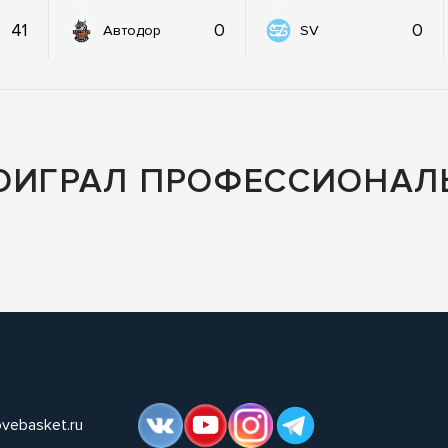
41
0
0
Автодор
SV
РОИГРАЛ ПРОФЕССИОНАЛ
ovebasket.ru