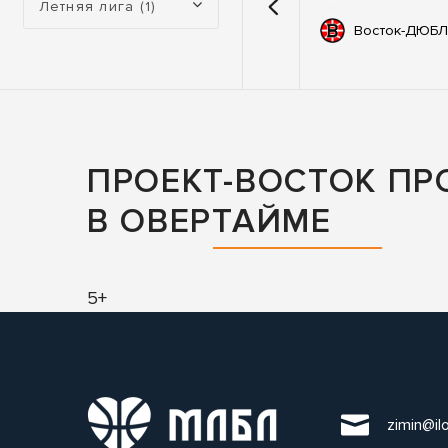
Летняя лига (1)
емии
67
Автодор
Восток-ДЮБЛ
ьные
83
ны
ПРОЕКТ-ВОСТОК П
В ОВЕРТАЙМЕ
5+
zimin@il