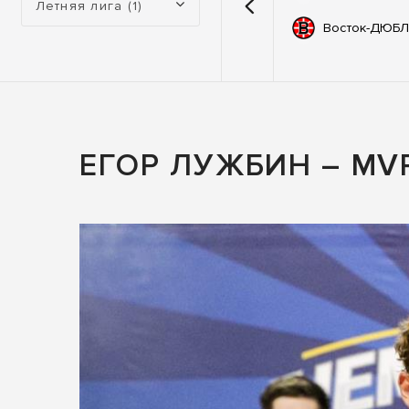
Летняя лига (1)
емии
67
Автодор
Восток-ДЮБЛ
ьные
83
ны
ЕГОР ЛУЖБИН – MV