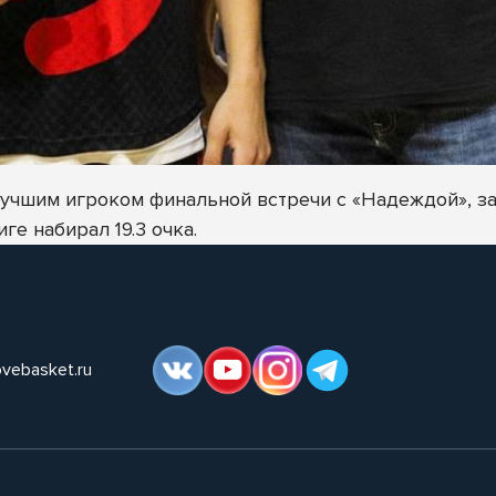
учшим игроком финальной встречи с «Надеждой», зап
ге набирал 19.3 очка.
ovebasket.ru