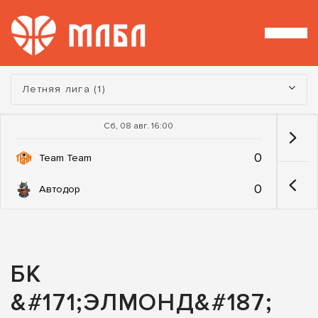
Турнир:
Летняя лига (1)
Сб, 08 авг. 16:00
0
Team Team
0
Автодор
БК
&#171;ЭЛМОНД&#187;