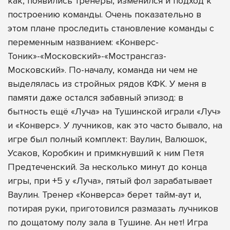
как, появились тренеры, изменился и подход к
построению команды. Очень показательно в
этом плане проследить становление команды с
переменным названием: «Конверс-
Тоник»-«Московский»-«Мострансгаз-
Московский». По-началу, команда ни чем не
выделялась из стройных рядов КФК. У меня в
памяти даже остался забавный эпизод: в
бытность ещё «Луча» на Тушинской играли «Луч»
и «Конверс». У лучников, как это часто бывало, на
игре был полный комплект: Ваулин, Валюшок,
Усаков, Коробкин и примкнувший к ним Петя
Предтеченский. За несколько минут до конца
игры, при +5 у «Луча», пятый фол зарабатывает
Ваулин. Тренер «Конверса» берет тайм-аут и,
потирая руки, приготовился размазать лучников
по дощатому полу зала в Тушине. Ан нет! Игра