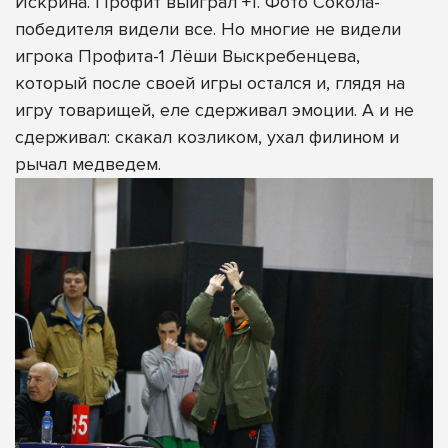
Искрина. Профит выиграл +1. Фото Сокола-
победителя видели все. Но многие не видели
игрока Профита-1 Лёши Выскребенцева,
который после своей игры остался и, глядя на
игру товарищей, еле сдерживал эмоции. А и не
сдерживал: скакал козликом, ухал филином и
рычал медведем.