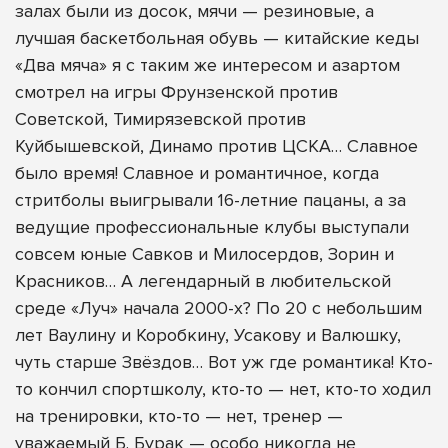
залах были из досок, мячи — резиновые, а
лучшая баскетбольная обувь — китайские кеды
«Два мяча» я с таким же интересом и азартом
смотрел на игры Фрунзенской против
Советской, Тимирязевской против
Куйбышевской, Динамо против ЦСКА… Славное
было время! Славное и романтичное, когда
стритболы выигрывали 16-летние пацаны, а за
ведущие профессиональные клубы выступали
совсем юные Савков и Милосердов, Зорин и
Красников… А легендарный в любительской
среде «Луч» начала 2000-х? По 20 с небольшим
лет Ваулину и Коробкину, Усакову и Валюшку,
чуть старше Звёздов… Вот уж где романтика! Кто-
то кончил спортшколу, кто-то — нет, кто-то ходил
на тренировки, кто-то — нет, тренер —
уважаемый Б. Бурак — особо никогда не